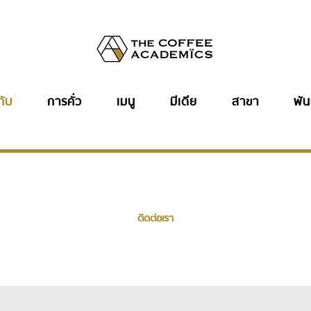
กับ
การคั่ว
เมนู
มีเดีย
สาขา
พัน
ติดต่อเรา