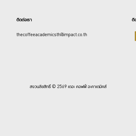
ติดต่อเรา
ติ
thecoffeeacademicsth@impact.co.th
สงวนลิขสิทธิ์ © 2569 เดอะ คอฟฟี่ อะคาเดมิคส์